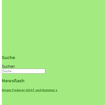
Suche
Suchen
Newsflash
Roger Federer GOAT und Nummer 1