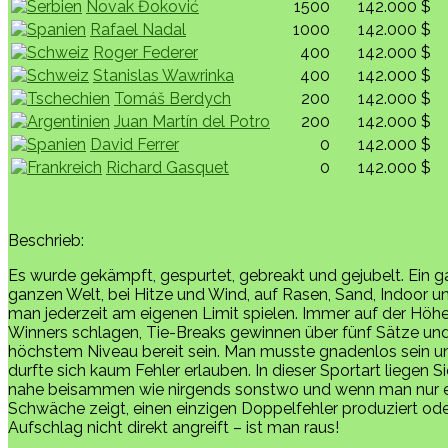
Novak Đoković
1500
142.000 $
Rafael Nadal
1000
142.000 $
Roger Federer
400
142.000 $
Stanislas Wawrinka
400
142.000 $
Tomáš Berdych
200
142.000 $
Juan Martín del Potro
200
142.000 $
David Ferrer
0
142.000 $
Richard Gasquet
0
142.000 $
Beschrieb:
Es wurde gekämpft, gespurtet, gebreakt und gejubelt. Ein ga
ganzen Welt, bei Hitze und Wind, auf Rasen, Sand, Indoor u
man jederzeit am eigenen Limit spielen. Immer auf der Höhe 
Winners schlagen, Tie-Breaks gewinnen über fünf Sätze und
höchstem Niveau bereit sein. Man musste gnadenlos sein u
durfte sich kaum Fehler erlauben. In dieser Sportart liegen 
nahe beisammen wie nirgends sonstwo und wenn man nur 
Schwäche zeigt, einen einzigen Doppelfehler produziert o
Aufschlag nicht direkt angreift – ist man raus!