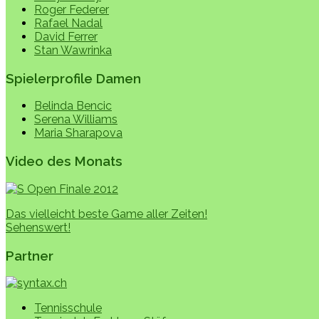
Roger Federer
Rafael Nadal
David Ferrer
Stan Wawrinka
Spielerprofile Damen
Belinda Bencic
Serena Williams
Maria Sharapova
Video des Monats
Das vielleicht beste Game aller Zeiten!
Sehenswert!
Partner
Tennisschule