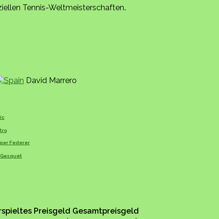
iziellen Tennis-Weltmeisterschaften
.
David Marrero
ic
tro
ger Federer
 Gasquet
rspieltes Preisgeld
Gesamtpreisgeld